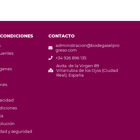
 CONDICIONES
CONTACTO
s
administracion@bodegaselpro
greso.com
cuentes
+34 926 896 135
Avda. de la Virgen 89
ágenes
Villarrubia de los Ojos (Ciudad
Real), España
kies
vacidad
diciones
ta
volución
idad y seguridad