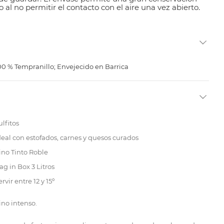
 al no permitir el contacto con el aire una vez abierto.
; 100 % Tempranillo; Envejecido en Barrica
ulfitos
deal con estofados, carnes y quesos curados
ino Tinto Roble
ag in Box 3 Litros
ervir entre 12 y 15º
ino intenso.