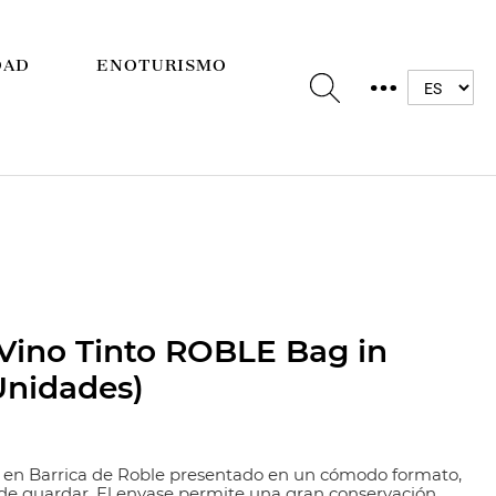
DAD
ENOTURISMO
ino Tinto ROBLE Bag in
Unidades)
o en Barrica de Roble presentado en un cómodo formato,
y de guardar. El envase permite una gran conservación