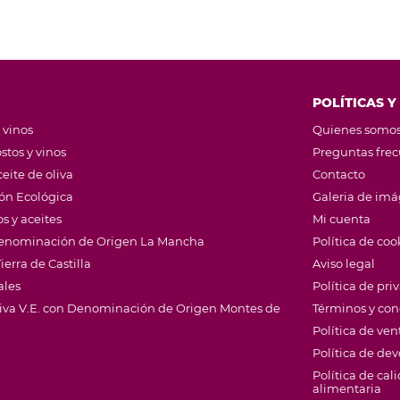
POLÍTICAS Y
 vinos
Quienes somo
stos y vinos
Preguntas fre
eite de oliva
Contacto
ión Ecológica
Galeria de im
s y aceites
Mi cuenta
 Denominación de Origen La Mancha
Política de coo
ierra de Castilla
Aviso legal
ales
Política de pri
Oliva V.E. con Denominación de Origen Montes de
Términos y con
Política de ven
Política de de
Política de cal
alimentaria