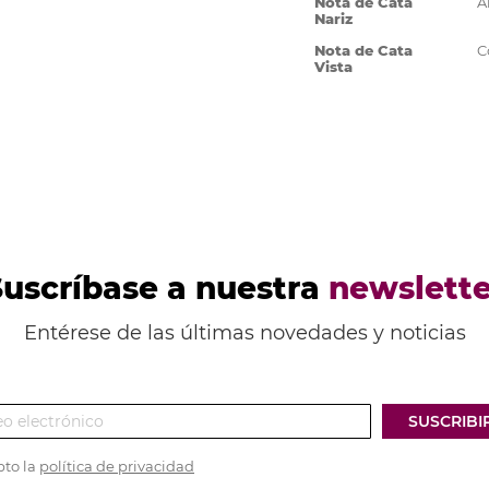
Nota de Cata
A
Nariz
Nota de Cata
C
Vista
Suscríbase a nuestra
newslette
Entérese de las últimas novedades y noticias
SUSCRIBI
pto la
política de privacidad