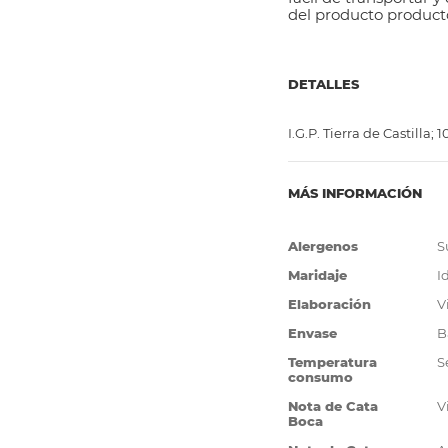
del producto producto
DETALLES
I.G.P. Tierra de Castilla
MÁS INFORMACIÓN
Más
Alergenos
S
Información
Maridaje
I
Elaboración
V
Envase
B
Temperatura
S
consumo
Nota de Cata
V
Boca