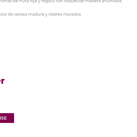
romas de fruta roja y regaliz con toques de madera ahumada.
olor de cereza madura y ribetes morados.
r
RSE