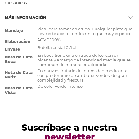
mecánicos.
MÁS INFORMACIÓN
Más
Ideal para tomar en crudo. Cualquier plato que
Maridaje
Información
lleve este aceite tendrá un toque muy especial.
AOVE 100%
Elaboración
Botella cristal 0.5 cl.
Envase
En boca tiene una entrada dulce, con un
Nota de Cata
picante y amargo de intensidad media que se
Boca
combinan de manera equilibrada.
En nariz es frutado de intensidad media alta,
Nota de Cata
con predominio de atributos verdes, de gran
Nariz
complejidad y frescura.
De color verde intenso.
Nota de Cata
Vista
Suscríbase a nuestra
newsletter