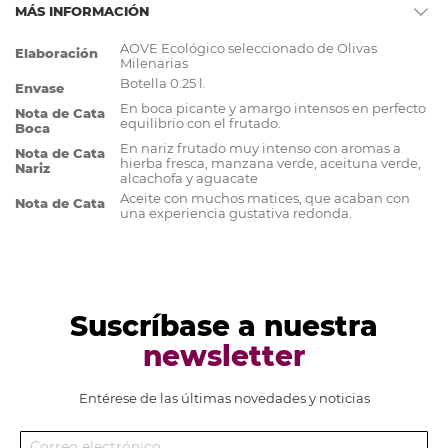
MÁS INFORMACIÓN
Más
AOVE Ecológico seleccionado de Olivas
Elaboración
Información
Milenarias
Botella 0.25 l.
Envase
En boca picante y amargo intensos en perfecto
Nota de Cata
equilibrio con el frutado.
Boca
En nariz frutado muy intenso con aromas a
Nota de Cata
hierba fresca, manzana verde, aceituna verde,
Nariz
alcachofa y aguacate
Aceite con muchos matices, que acaban con
Nota de Cata
una experiencia gustativa redonda.
Suscríbase a nuestra
newsletter
Entérese de las últimas novedades y noticias