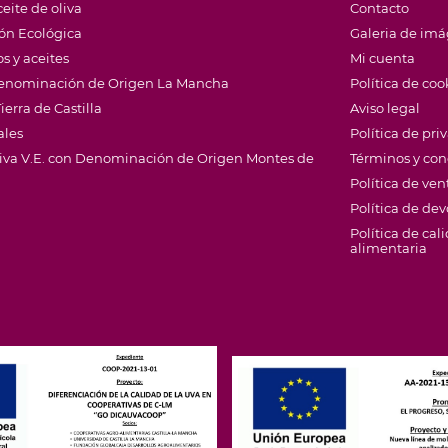
eite de oliva
Contacto
ión Ecológica
Galeria de im
s y aceites
Mi cuenta
 Denominación de Origen La Mancha
Política de coo
ierra de Castilla
Aviso legal
ales
Política de pri
Oliva V.E. con Denominación de Origen Montes de
Términos y con
Política de ven
Política de de
Política de cal
alimentaria