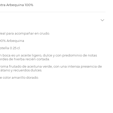
Extra Arbequina 100%
deal para acompañar en crudo.
00% Arbequina
otella 0.25 cl.
n boca es un aceite ligero, dulce y con predominio de notas
erdes de hierba recién cortada.
roma frutado de aceituna verde, con una intensa presencia de
látano y recuerdos dulces.
e color amarillo dorado.