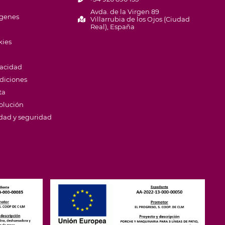
Avda. de la Virgen 89
ágenes
Villarrubia de los Ojos (Ciudad
Real), España
kies
vacidad
diciones
ta
volución
idad y seguridad