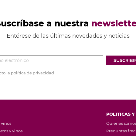
Suscríbase a nuestra
newslette
Entérese de las últimas novedades y noticias
SUSCRIBI
pto la
política de privacidad
POLÍTICAS Y
 vinos
Quienes somo
stos y vinos
Preguntas fre