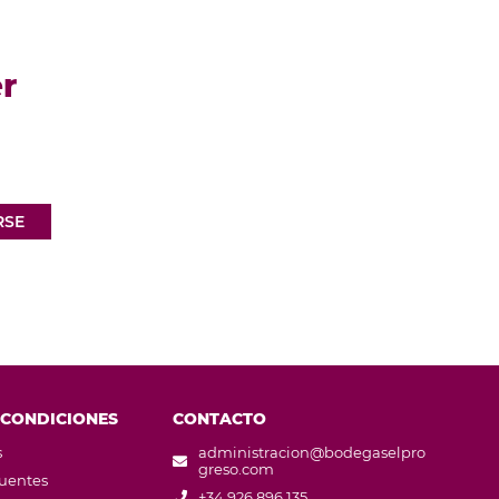
r
RSE
 CONDICIONES
CONTACTO
s
administracion@bodegaselpro
greso.com
cuentes
+34 926 896 135