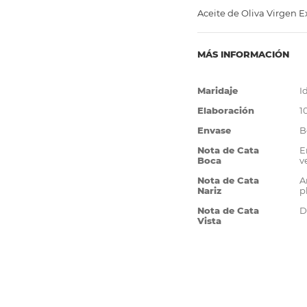
Aceite de Oliva Virgen 
MÁS INFORMACIÓN
Más
Maridaje
I
Información
Elaboración
1
Envase
B
Nota de Cata
E
Boca
v
Nota de Cata
A
Nariz
p
Nota de Cata
D
Vista