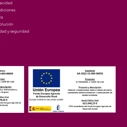
vacidad
diciones
ta
volución
idad y seguridad