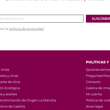
SUSCRIBI
pto la
política de privacidad
POLÍTICAS Y
 vinos
Quienes somo
stos y vinos
Preguntas fre
eite de oliva
Contacto
ión Ecológica
Galeria de im
s y aceites
Mi cuenta
 Denominación de Origen La Mancha
Política de coo
ierra de Castilla
Aviso legal