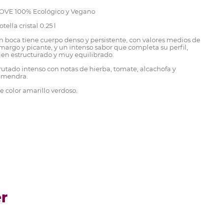
OVE 100% Ecológico y Vegano
otella cristal 0.25 l
n boca tiene cuerpo denso y persistente, con valores medios de
margo y picante, y un intenso sabor que completa su perfil,
ien estructurado y muy equilibrado.
rutado intenso con notas de hierba, tomate, alcachofa y
lmendra.
e color amarillo verdoso.
r