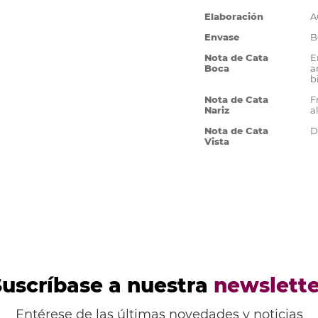
Más
Elaboración
A
Información
Envase
B
Nota de Cata
E
Boca
a
b
Nota de Cata
F
Nariz
a
Nota de Cata
D
Vista
Suscríbase a nuestra
newslette
Entérese de las últimas novedades y noticias