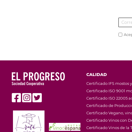
Ace
CALIDAD
Certificado IFS mostos y
Certificado ISO 9001 mo
Certificado ISO 22005 ac
Certificado de Producc
Certificado Vegano, vino
Certificado Vinos con
Certificado Vinos de la T