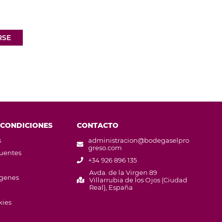
RSE
 CONDICIONES
CONTACTO
s
administracion@bodegaselpro
greso.com
cuentes
+34 926 896 135
Avda. de la Virgen 89
ágenes
Villarrubia de los Ojos (Ciudad
Real), España
kies