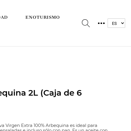
DAD
ENOTURISMO
equina 2L (Caja de 6
va Virgen Extra 100% Arbequina es ideal para
nsaladas e incluso sólo con pan. Es un aceite con