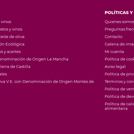
POLÍTICAS Y
 vinos
Quienes somo
stos y vinos
Preguntas fre
eite de oliva
Contacto
ión Ecológica
Galeria de im
s y aceites
Mi cuenta
 Denominación de Origen La Mancha
Política de coo
ierra de Castilla
Aviso legal
ales
Política de pri
Oliva V.E. con Denominación de Origen Montes de
Términos y con
Política de ven
Política de de
Política de cal
alimentaria