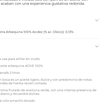
acaban con una experiencia gustativa redonda.
xtra Arbequina 100% Acidez (% ac. Oleico): 0,13%
e usa para aliñar en crudo.
ceite arbequina AOVE 100%
arrafa 2 litros
n boca es un aceite ligero, dulce y con predominio de notas
erdes de hierba recién cortada.
roma frutado de aceituna verde, con una intensa presencia de
látano y recuerdos dulces.
e colo amarillo dorado.