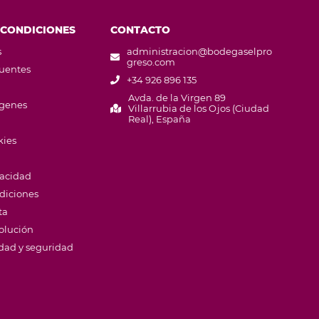
 CONDICIONES
CONTACTO
s
administracion@bodegaselpro
greso.com
cuentes
+34 926 896 135
Avda. de la Virgen 89
ágenes
Villarrubia de los Ojos (Ciudad
Real), España
kies
vacidad
diciones
ta
volución
idad y seguridad