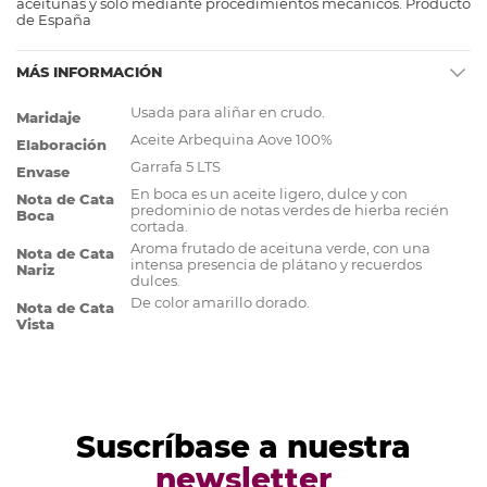
aceitunas y solo mediante procedimientos mecánicos. Producto
de España
MÁS INFORMACIÓN
Más
Usada para aliñar en crudo.
Maridaje
Información
Aceite Arbequina Aove 100%
Elaboración
Garrafa 5 LTS
Envase
En boca es un aceite ligero, dulce y con
Nota de Cata
predominio de notas verdes de hierba recién
Boca
cortada.
Aroma frutado de aceituna verde, con una
Nota de Cata
intensa presencia de plátano y recuerdos
Nariz
dulces.
De color amarillo dorado.
Nota de Cata
Vista
Suscríbase a nuestra
newsletter