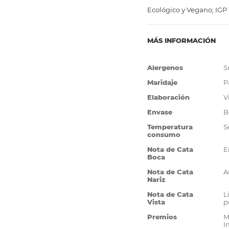
Ecológico y Vegano; IGP T
MÁS INFORMACIÓN
Más
Alergenos
S
Información
Maridaje
P
Elaboración
V
Envase
B
Temperatura
S
consumo
Nota de Cata
E
Boca
Nota de Cata
A
Nariz
Nota de Cata
L
Vista
p
Premios
M
I