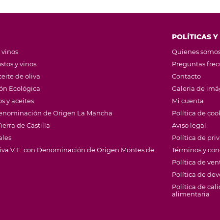
POLÍTICAS Y
 vinos
Quienes somo
stos y vinos
Preguntas fre
eite de oliva
Contacto
ión Ecológica
Galeria de im
s y aceites
Mi cuenta
 Denominación de Origen La Mancha
Política de coo
ierra de Castilla
Aviso legal
ales
Política de pri
Oliva V.E. con Denominación de Origen Montes de
Términos y con
Política de ven
Política de de
Política de cal
alimentaria