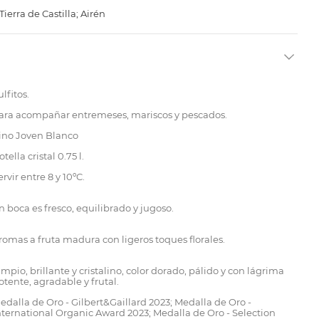
ierra de Castilla; Airén
ulfitos.
ara acompañar entremeses, mariscos y pescados.
ino Joven Blanco
otella cristal 0.75 l.
ervir entre 8 y 10ºC.
n boca es fresco, equilibrado y jugoso.
romas a fruta madura con ligeros toques florales.
impio, brillante y cristalino, color dorado, pálido y con lágrima
otente, agradable y frutal.
edalla de Oro - Gilbert&Gaillard 2023; Medalla de Oro -
nternational Organic Award 2023; Medalla de Oro - Selection