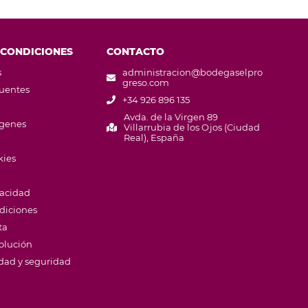
 CONDICIONES
CONTACTO
s
administracion@bodegaselpro
greso.com
cuentes
+34 926 896 135
Avda. de la Virgen 89
ágenes
Villarrubia de los Ojos (Ciudad
Real), España
kies
vacidad
diciones
ta
volución
idad y seguridad