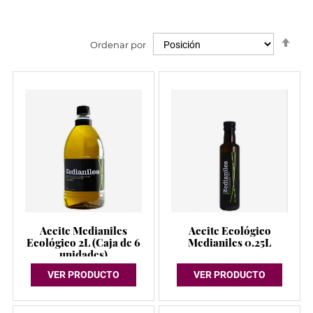
Fija
Ordenar por
Dir
Des
Aceite Medianiles
Aceite Ecológico
Ecológico 2L (Caja de 6
Medianiles 0.25L
unidades)
VER PRODUCTO
VER PRODUCTO