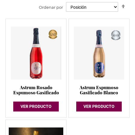
Fija
Ordenar por
Dir
Des
Astrum Rosado
Astrum Espumoso
Espumoso Gasificado
Gasificado Blanco
VER PRODUCTO
VER PRODUCTO