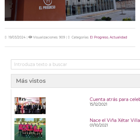
19/03/2024
|
Visualizaciones: 909
|
Categorías:
El Progreso
,
Actualidad
Más vistos
Cuenta atrás para cele
15/12/2021
Nace el Viña Xétar Vill
01/10/2021