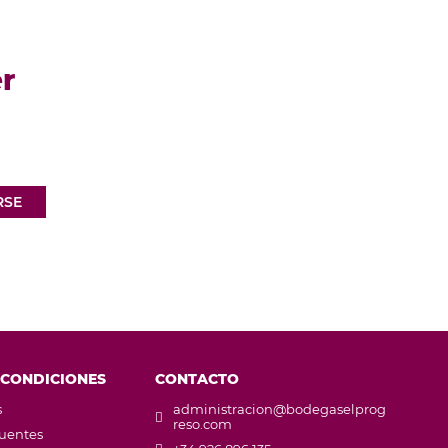
r
RSE
 CONDICIONES
CONTACTO
s
administracion@bodegaselprog
reso.com
cuentes