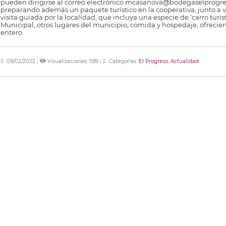
pueden dirigirse al correo electrónico mcasanova@bodegaselprogre
preparando además un paquete turístico en la cooperativa, junto a v
visita guiada por la localidad, que incluya una especie de ‘carro turís
Municipal, otros lugares del municipio, comida y hospedaje, ofrecien
entero.
09/02/2022
|
Visualizaciones: 589
|
Categorías:
El Progreso
,
Actualidad