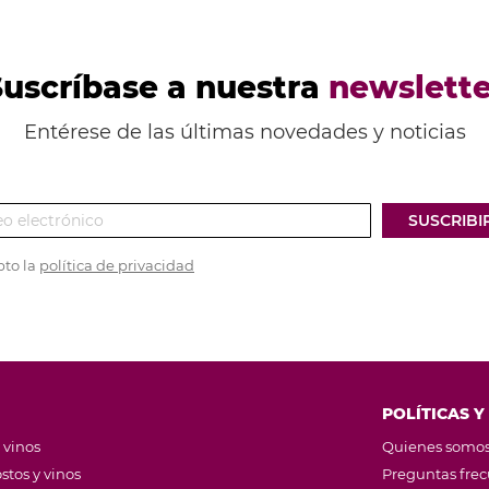
Suscríbase a nuestra
newslette
Entérese de las últimas novedades y noticias
SUSCRIBI
pto la
política de privacidad
POLÍTICAS Y
 vinos
Quienes somo
stos y vinos
Preguntas fre