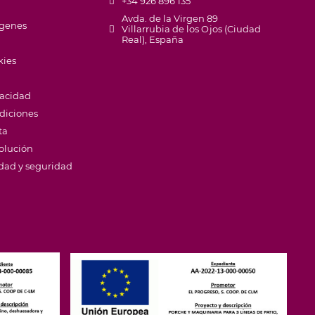
+34 926 896 135
Avda. de la Virgen 89
ágenes
Villarrubia de los Ojos (Ciudad
Real), España
kies
vacidad
diciones
ta
volución
idad y seguridad