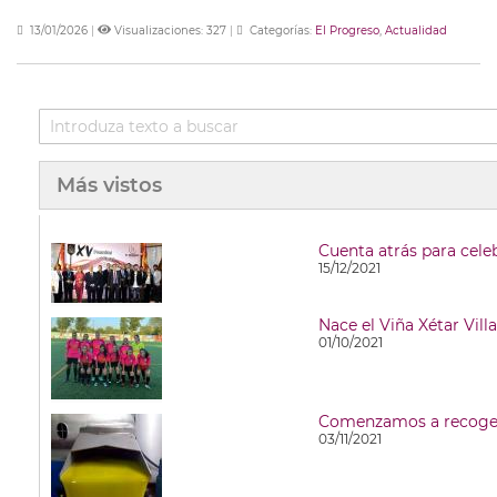
13/01/2026
|
Visualizaciones: 327
|
Categorías:
El Progreso
,
Actualidad
Más vistos
Cuenta atrás para cele
15/12/2021
Nace el Viña Xétar Vill
01/10/2021
Comenzamos a recoger 
03/11/2021