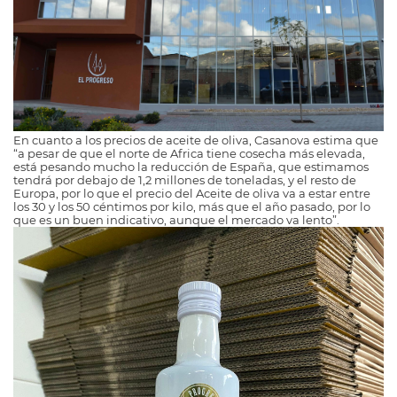
En cuanto a los precios de aceite de oliva, Casanova estima que
“a pesar de que el norte de Africa tiene cosecha más elevada,
está pesando mucho la reducción de España, que estimamos
tendrá por debajo de 1,2 millones de toneladas, y el resto de
Europa, por lo que el precio del Aceite de oliva va a estar entre
los 30 y los 50 céntimos por kilo, más que el año pasado, por lo
que es un buen indicativo, aunque el mercado va lento”.